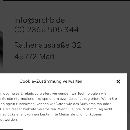
info@archb.de
(0) 2365 505 344
Rathenaustraße 32
45772 Marl
Cookie-Zustimmung verwalten
n optimales Erlebnis zu bieten, verwenden wir Technologien wie
 Geräteinformationen zu speichern bzw. darauf zuzugreifen. Wenn Sie
nologien zustimmen, können wir Daten wie das Surfverhalten oder
IDs auf dieser Website verarbeiten. Wenn Sie Ihre Zustimmung nicht
er zurückziehen, können bestimmte Merkmale und Funktionen
igt werden.