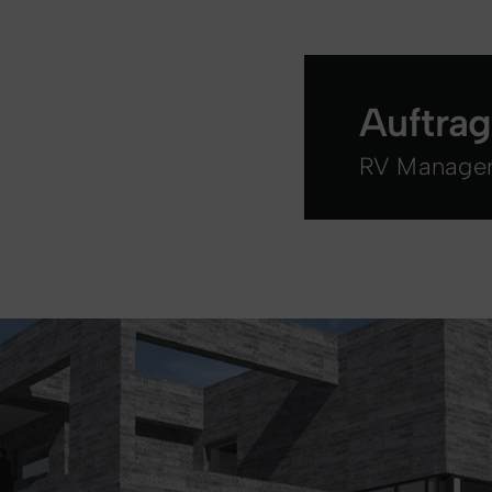
Auftra
RV Manage