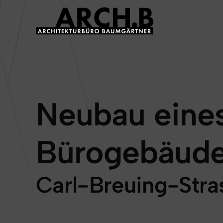
Skip
to
content
Neubau eines
Bürogebäud
Carl-Breuing-Stra