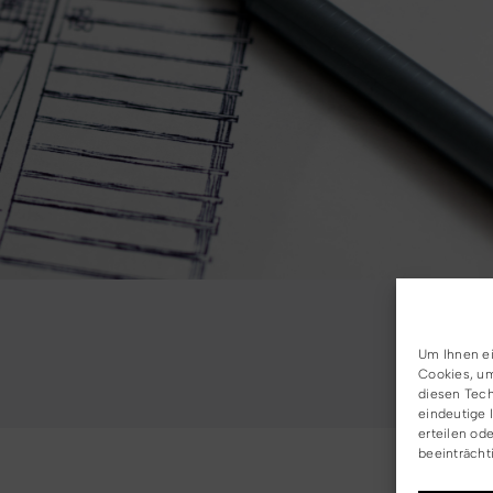
Um Ihnen ei
Cookies, um
diesen Tech
eindeutige 
erteilen od
beeinträcht