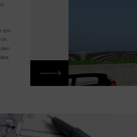
nz
n ein
rch
 den
 des