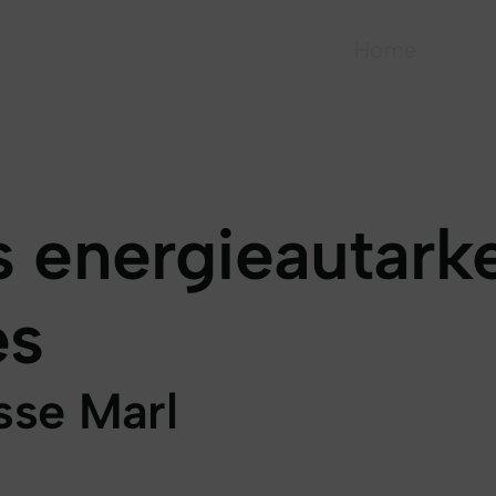
Home
 energieautark
es
sse Marl